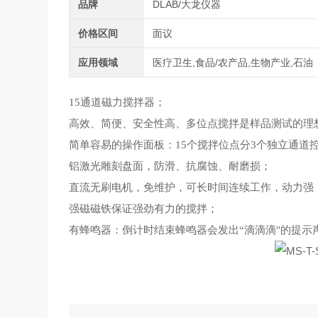
品牌
DLAB/大龙仪器
价格区间
面议
应用领域
医疗卫生,食品/农产品,生物产业,石油
15通道磁力搅拌器；
高效、简便、安全性高、多位点搅拌是样品测试的理
简单容易的操作面板：15个搅拌位点分3个独立通道
铝激光雕刻盘面，防滑、抗腐蚀、耐磨损；
直流无刷电机，免维护，可长时间连续工作，动力强
强磁磁铁保证强劲有力的搅拌；
有蜂鸣器：倒计时结束蜂鸣器会发出“滴滴滴"的提示