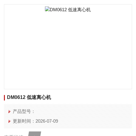
DM0612 低速离心机
产品型号：
更新时间：2026-07-09