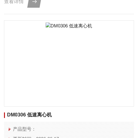
查看详情
DM0306 低速离心机
产品型号：