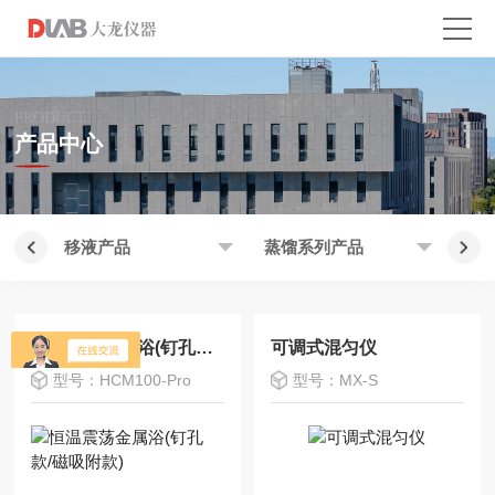
PRODUCT
产品中心
移液产品
蒸馏系列产品
加
恒温震荡金属浴(钉孔款/磁吸附款)
可调式混匀仪
型号：HCM100-Pro
型号：MX-S