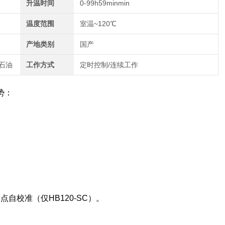
升温时间
0-99h59minmin
温度范围
室温~120℃
产地类别
国产
,石油
工作方式
定时控制/连续工作
优势：
；
自校准（仅HB120-SC）。