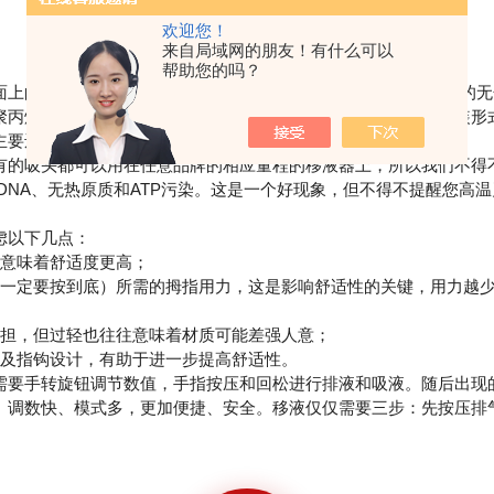
欢迎您！
来自局域网的朋友！有什么可以
帮助您的吗？
的吸头普遍都是用聚丙烯塑料(化学惰性高，使用温度范围广的无
聚丙烯，而低廉的吸头则很可能用回收的聚丙烯塑料。吸头的包装形
主要还是袋装便宜。
的吸头都可以用在任意品牌的相应量程的移液器上，所以我们不得
无DNA、无热原质和ATP污染。这是一个好现象，但不得不提醒您高
虑以下几点：
意味着舒适度更高；
定要按到底）所需的拇指用力，这是影响舒适性的关键，用力越少
担，但过轻也往往意味着材质可能差强人意；
及指钩设计，有助于进一步提高舒适性。
要手转旋钮调节数值，手指按压和回松进行排液和吸液。随后出现
、调数快、模式多，更加便捷、安全。移液仅仅需要三步：先按压排