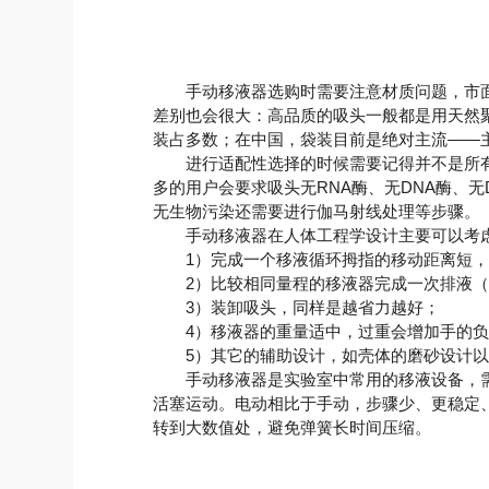
手动移液器选购时需要注意材质问题，市面上
差别也会很大：高品质的吸头一般都是用天然
装占多数；在中国，袋装目前是绝对主流——
进行适配性选择的时候需要记得并不是所有
多的用户会要求吸头无RNA酶、无DNA酶、
无生物污染还需要进行伽马射线处理等步骤。
手动移液器在人体工程学设计主要可以考
1）完成一个移液循环拇指的移动距离短，
2）比较相同量程的移液器完成一次排液（一
3）装卸吸头，同样是越省力越好；
4）移液器的重量适中，过重会增加手的负
5）其它的辅助设计，如壳体的磨砂设计以
手动移液器是实验室中常用的移液设备，需
活塞运动。电动相比于手动，步骤少、更稳定
转到大数值处，避免弹簧长时间压缩。