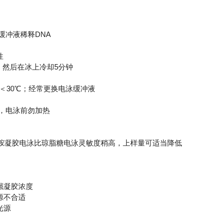
缓冲液稀释DNA
性
，然后在冰上冷却5分钟
＜30℃；经常更换电泳缓冲液
NA，电泳前勿加热
凝胶电泳比琼脂糖电泳灵敏度稍高，上样量可适当降低
强凝胶浓度
源不合适
光源