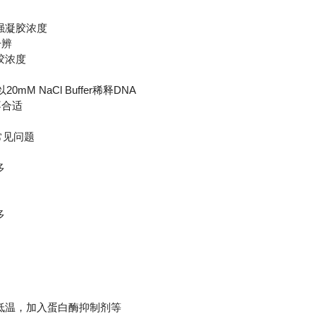
强凝胶浓度
分辨
胶浓度
NaCl Buffer稀释DNA
不合适
常见问题
多
多
温，加入蛋白酶抑制剂等