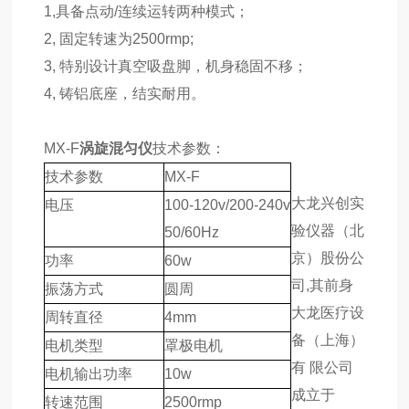
1,具备点动/连续运转两种模式；
2, 固定转速为2500rmp;
3, 特别设计真空吸盘脚，机身稳固不移；
4, 铸铝底座，结实耐用。
MX-F
涡旋混匀仪
技术参数：
技术参数
MX-F
大龙兴创实
电压
100-120v/200-240v
验仪器（北
50/60Hz
京）股份公
功率
60w
司,其前身
振荡方式
圆周
大龙医疗设
周转直径
4mm
备（上海）
电机类型
罩极电机
有 限公司
电机输出功率
10w
成立于
转速范围
2500rmp