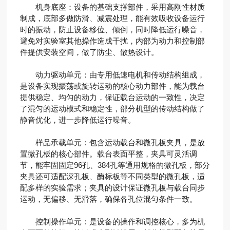
机身底座：设备的基础支撑部件，采用高刚性材质
制成，底部多做防滑、减震处理，能有效吸收设备运行
时的振动，防止设备移位、倾倒，同时降低运行噪音，
避免对实验室其他操作造成干扰，内部为动力和控制部
件提供安装空间，做了防尘、散热设计。
动力驱动单元：由专用低速电机和传动结构组成，
是设备实现振荡或旋转运动的核心动力部件，能为载台
提供稳定、均匀的动力，保证载台运动的一致性，决定
了混匀的运动模式和稳定性，部分机型的传动结构做了
静音优化，进一步降低运行噪音。
样品承载单元：包含运动载台和微孔板夹具，是放
置微孔板的核心部件。载台表面平整，夹具可灵活调
节，能牢固固定96孔、384孔等通用规格的微孔板，部分
夹具还可适配深孔板、酶标板等不同类型的微孔板，适
配多样的实验需求；夹具的设计保证微孔板与载台同步
运动，无偏移、无滑落，确保各孔位混匀条件一致。
控制操作单元：是设备的操作和调控核心，多为机